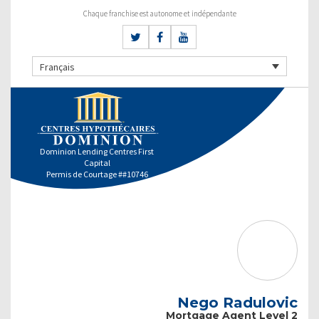
Chaque franchise est autonome et indépendante
Français
Dominion Lending Centres First
Capital
Permis de Courtage ##10746
Nego Radulovic
Mortgage Agent Level 2