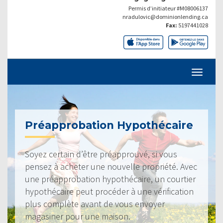
Permis d’initiateur #M08006137
nradulovic@dominionlending.ca
Fax:
5197441028
Préapprobation Hypothécaire
Soyez certain d’être préapprouvé, si vous
pensez à acheter une nouvelle propriété. Avec
une préapprobation hypothécaire, un courtier
hypothécaire peut procéder à une vérification
plus complète avant de vous envoyer
magasiner pour une maison.