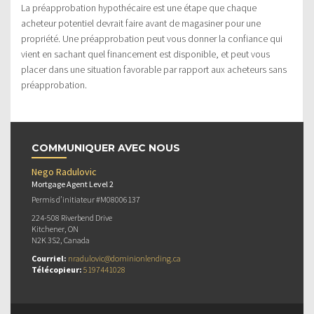
La préapprobation hypothécaire est une étape que chaque
acheteur potentiel devrait faire avant de magasiner pour une
propriété. Une préapprobation peut vous donner la confiance qui
vient en sachant quel financement est disponible, et peut vous
placer dans une situation favorable par rapport aux acheteurs sans
préapprobation.
COMMUNIQUER AVEC NOUS
Nego Radulovic
Mortgage Agent Level 2
Permis d’initiateur #M08006137
224-508 Riverbend Drive
Kitchener, ON
N2K 3S2, Canada
Courriel:
nradulovic@dominionlending.ca
Télécopieur:
5197441028