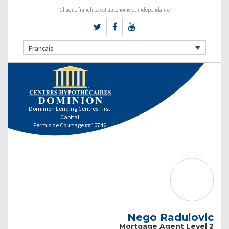
Chaque franchise est autonome et indépendante
Français
Dominion Lending Centres First
Capital
Permis de Courtage ##10746
Nego Radulovic
Mortgage Agent Level 2