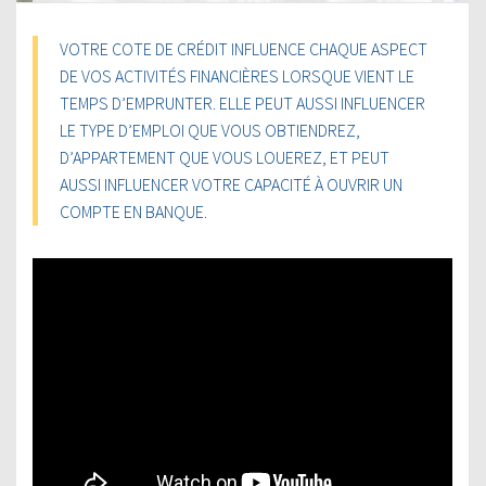
VOTRE COTE DE CRÉDIT INFLUENCE CHAQUE ASPECT
DE VOS ACTIVITÉS FINANCIÈRES LORSQUE VIENT LE
TEMPS D’EMPRUNTER. ELLE PEUT AUSSI INFLUENCER
LE TYPE D’EMPLOI QUE VOUS OBTIENDREZ,
D’APPARTEMENT QUE VOUS LOUEREZ, ET PEUT
AUSSI INFLUENCER VOTRE CAPACITÉ À OUVRIR UN
COMPTE EN BANQUE.